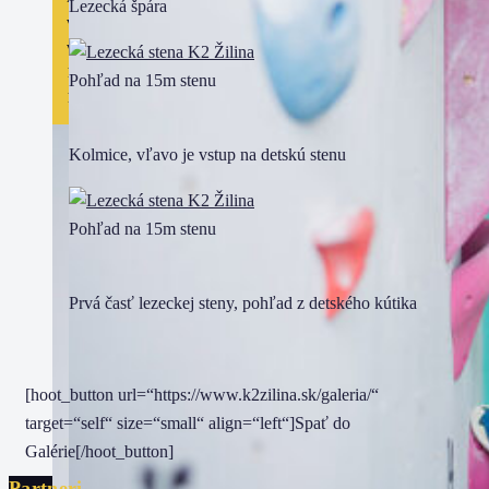
Lezecká špára
vo
veku
14 –
Pohľad na 15m stenu
18…
Kolmice, vľavo je vstup na detskú stenu
Pohľad na 15m stenu
Prvá časť lezeckej steny, pohľad z detského kútika
[hoot_button url=“https://www.k2zilina.sk/galeria/“
target=“self“ size=“small“ align=“left“]Spať do
Galérie[/hoot_button]
Partneri