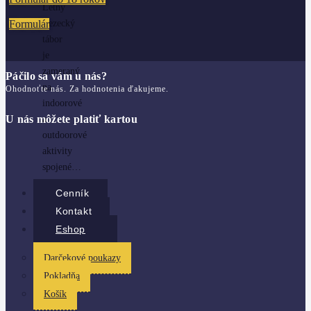
Letný
Formulár
Lezecký
tábor
je
zameraný
Páčilo sa vám u nás?
na
Ohodnoťte nás. Za hodnotenia ďakujeme.
indoorové
U nás môžete platiť kartou
a
outdoorové
aktivity
spojené…
Cenník
Kontakt
Eshop
Darčekové poukazy
Pokladňa
Košík