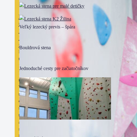
Lezecký
tábor
Veľký lezecký previs – špára
14 –
18
rokov
Bouldrová stena
Lezecký
tábor
14 –
Jednoduché cesty pre začiatočníkov
18
rokov
Tento
rok
otvárame
samostatný
termín
aj pre
starších
lezcov