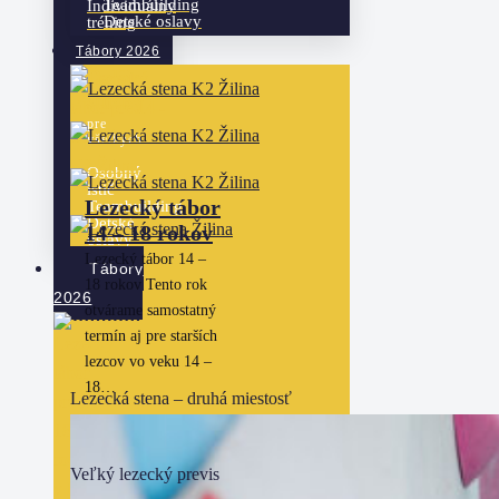
Teambuilding
Individuálny
Detské oslavy
tréning
Tábory 2026
Ďalšie
služby
pre
všetkých
Osobný
istič
Lezecký tábor
Teambuilding
Detské
14 – 18 rokov
oslavy
Lezecký tábor 14 –
Tábory
18 rokov Tento rok
2026
otvárame samostatný
termín aj pre starších
lezcov vo veku 14 –
18…
Lezecká stena – druhá miestosť
Veľký lezecký previs