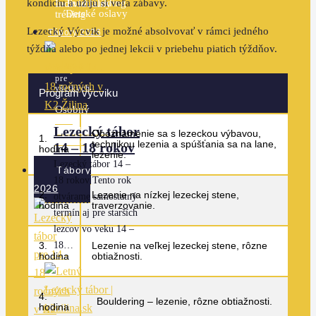
kondíciu a užijú si veľa zábavy.
Teambuilding
Individuálny
Detské oslavy
tréning
Lezecký Výcvik je možné absolvovať v rámci jedného
Tábory 2026
Ďalšie
týždňa alebo po jednej lekcii v priebehu piatich týždňov.
služby
pre
všetkých
Program výcviku
Osobný
istič
Lezecký tábor
Teambuilding
Oboznámenie sa s lezeckou výbavou,
1.
Detské
technikou lezenia a spúšťania sa na lane,
14 – 18 rokov
hodina
oslavy
lezenie.
Lezecký tábor 14 –
Tábory
18 rokov Tento rok
2026
2.
Lezenie na nízkej lezeckej stene,
otvárame samostatný
hodina
traverzovanie.
termín aj pre starších
lezcov vo veku 14 –
3.
18…
Lezenie na veľkej lezeckej stene, rôzne
hodina
obtiažnosti.
4.
Bouldering – lezenie, rôzne obtiažnosti.
hodina