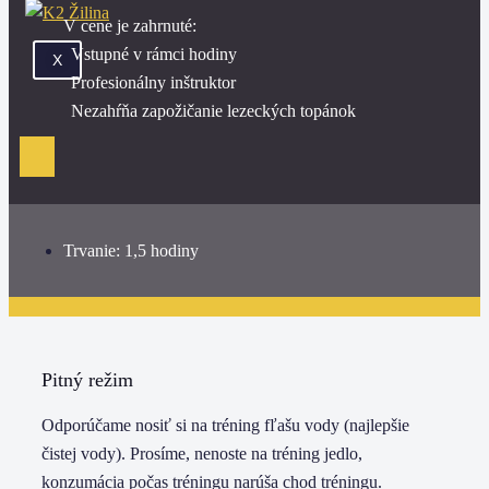
V cene je zahrnuté:
Vstupné v rámci hodiny
X
Profesionálny inštruktor
Nezahŕňa zapožičanie lezeckých topánok
Trvanie: 1,5 hodiny
Pitný režim
Odporúčame nosiť si na tréning fľašu vody (najlepšie
čistej vody). Prosíme, nenoste na tréning jedlo,
konzumácia počas tréningu narúša chod tréningu.