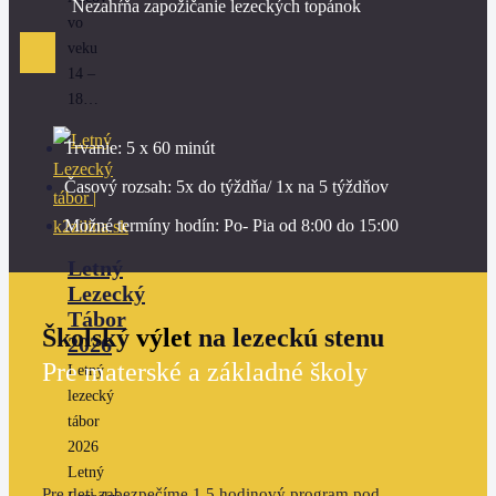
Nezahŕňa zapožičanie lezeckých topánok
vo
veku
14 –
18…
Trvanie: 5 x 60 minút
Časový rozsah: 5x do týždňa/ 1x na 5 týždňov
Možné termíny hodín: Po- Pia od 8:00 do 15:00
Letný
Lezecký
Tábor
Školský
výlet
na lezeckú stenu
2026
Pre materské a základné školy
Letný
lezecký
tábor
2026
Letný
Pre deti zabezpečíme 1,5 hodinový program pod