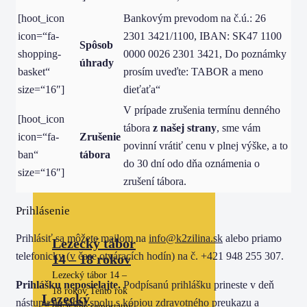
[hoot_icon
Bankovým prevodom na č.ú.: 26
icon=“fa-
2301 3421/1100, IBAN: SK47 1100
Spôsob
shopping-
0000 0026 2301 3421, Do poznámky
úhrady
basket“
prosím uveďte: TABOR a meno
size=“16″]
dieťaťa“
V prípade zrušenia termínu denného
[hoot_icon
tábora
z našej strany
, sme vám
icon=“fa-
Zrušenie
povinní vrátiť cenu v plnej výške, a to
ban“
tábora
do 30 dní odo dňa oznámenia o
size=“16″]
zrušení tábora.
Prihlásenie
Prihlásiť sa môžete mailom na
info@k2zilina.sk
alebo priamo
Lezecký tábor
telefonicky (v čase otváracích hodín) na č. +421 948 255 307.
14 – 18 rokov
Lezecký tábor 14 –
Prihlášku neposielajte.
Podpísanú prihlášku prineste v deň
18 rokov Tento rok
Lezecký
nástupu na tábor spolu s kópiou zdravotného preukazu a
otvárame samostatný