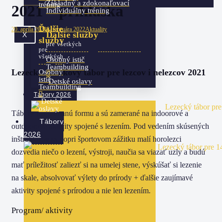
Základný a zdokonaľovací
tréning
2021 – prihláška
Individuálny tréning
Ďalšie
20. apríla 2021
8. februára 2022
Aktuality
Ďalšie služby
X
služby
pre všetkých
pre
všetkých
Osobný istič
Teambuilding
Lezecký zážitkový tábor pre lezcov i nelezcov 2021
Osobný
istič
Detské oslavy
Teambuilding
Tábory 2026
Detské
oslavy
Tábory majú dennú formu a sú zamerané na indoorové a
Tábory
outdoorové aktivity spojené s lezením. Pod vedením skúsených
2026
inštruktorov sa popri športovom zážitku malí horolezci
dozvedia niečo o lezení, výstroji, naučia sa viazať uzly a budú
mať príležitosť zaliezť si na umelej stene, výskúšať si lezenie
na skale, absolvovať výlety do prírody + ďalšie zaujímavé
aktivity spojené s prírodou a nie len lezením.
Program/ aktivity