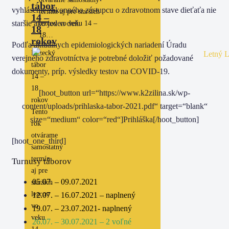
tábor
vyhlásenie zákonného zástupcu o zdravotnom stave dieťaťa nie
termín aj pre starších
14 –
staršie ako jeden deň.
lezcov vo veku 14 –
18
18…
rokov
Podľa aktuálnych epidemiologických nariadení Úradu
Lezecký
verejného zdravotníctva je potrebné doložiť požadované
tábor
dokumenty, príp. výsledky testov na COVID-19.
14 –
18
[hoot_button url=“https://www.k2zilina.sk/wp-
rokov
content/uploads/prihlaska-tabor-2021.pdf“ target=“blank“
Tento
size=“medium“ color=“red“]Prihláška[/hoot_button]
rok
otvárame
[hoot_one_third]
samostatný
termín
Turnusy táborov
aj pre
05.07. – 09.07.2021
starších
lezcov
12.07. – 16.07.2021 – naplnený
vo
19.07. – 23.07.2021- naplnený
veku
26.07. – 30.07.2021 – 2 voľné