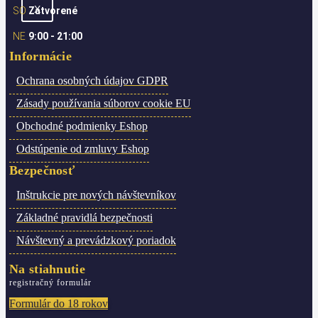
X
SO
Zatvorené
NE
9:00 - 21:00
Informácie
Ochrana osobných údajov
GDPR
Zásady používania súborov cookie
EU
Obchodné podmienky
Eshop
Odstúpenie od zmluvy
Eshop
Bezpečnosť
Inštrukcie pre nových návštevníkov
Základné pravidlá bezpečnosti
Návštevný a prevádzkový poriadok
Na stiahnutie
registračný formulár
Formulár do 18 rokov