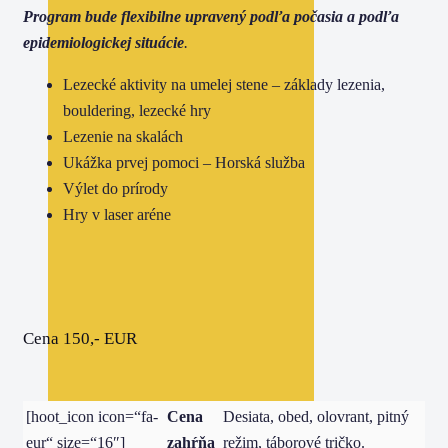
Program bude flexibilne upravený podľa počasia a podľa
epidemiologickej situácie
.
Lezecké aktivity na umelej stene – základy lezenia,
bouldering, lezecké hry
Lezenie na skalách
Ukážka prvej pomoci – Horská služba
Výlet do prírody
Hry v laser aréne
Cena 150,- EUR
[hoot_icon icon=“fa-
Cena
Desiata, obed, olovrant, pitný
eur“ size=“16″]
zahŕňa
režim, táborové tričko.