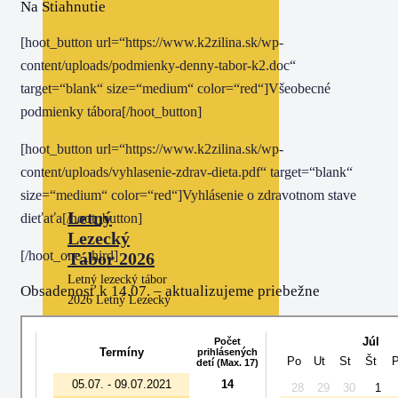
Na Stiahnutie
[hoot_button url=“https://www.k2zilina.sk/wp-
content/uploads/podmienky-denny-tabor-k2.doc“
target=“blank“ size=“medium“ color=“red“]Všeobecné
podmienky tábora[/hoot_button]
[hoot_button url=“https://www.k2zilina.sk/wp-
content/uploads/vyhlasenie-zdrav-dieta.pdf“ target=“blank“
size=“medium“ color=“red“]Vyhlásenie o zdravotnom stave
Letný
dieťaťa[/hoot_button]
Lezecký
[/hoot_one_third]
Tábor 2026
Letný lezecký tábor
Obsadenosť k 14.07. – aktualizujeme priebežne
2026 Letný Lezecký
tábor je zameraný
na indoorové a
outdoorové aktivity
spojené…