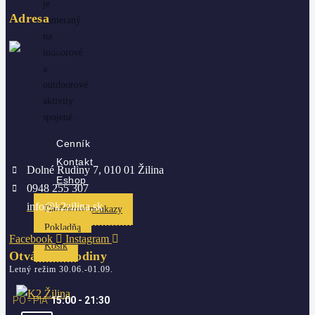
je
Adresa
zameraný
na
indoorové
a
outdoorové
aktivity
spojené…
Cenník
Kontakt
Dolné Rudiny 7, 010 01 Žilina
Eshop
0948 255 307
info@k2zilina.sk
Darčekové poukazy
Pokladňa
Facebook
Instagram
Košík
Otváracie hodiny
Letný režim 30.06.-01.09.
PO - PIA
15:00 - 21:30